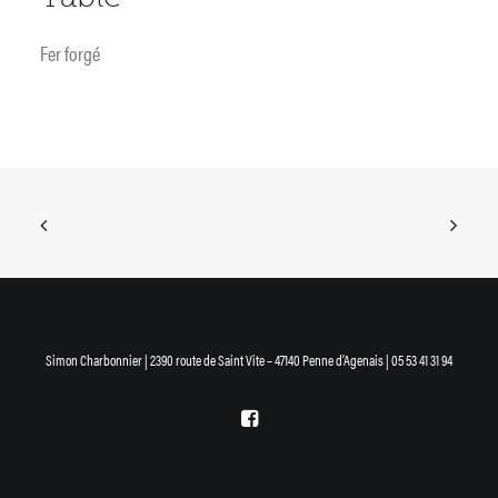
Fer forgé
Simon Charbonnier | 2390 route de Saint Vite – 47140 Penne d’Agenais | 05 53 41 31 94