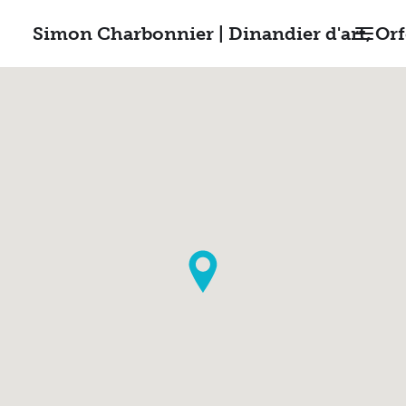
Simon Charbonnier | Dinandier d'art, Or
ACCUEIL
RÉALISATIONS
STAGES
CONTACT
RECHERCHE